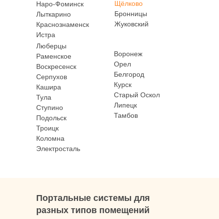
Щёлково
Наро-Фоминск
Москва, Нижняя Красносельская 35, стр.3
Бронницы
Лыткарино
Режим работы: Пн-Пт с 9:00 до 18:00,
Жуковский
Краснознаменск
Сб с 9:00 до 15:00, Вс – выходной
Истра
Люберцы
Воронеж
Раменское
Написать в WhatsApp
Орел
Воскресенск
Белгород
Серпухов
Курск
Кашира
privet@oknapeople.ru
Старый Оскол
Тула
Липецк
Ступино
Тамбов
Подольск
Троицк
Коломна
Электросталь
Портальные системы для
разных типов помещений