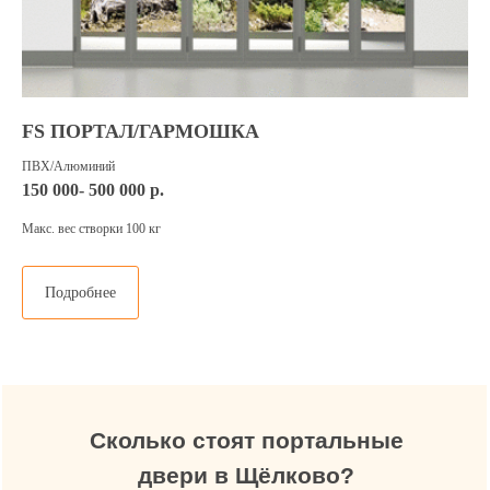
+7
Нажимая на кнопку, я даю свое согласие
на обработку персональных данных и
соглашаюсь с условиями политики
конфиденциальности
FS ПОРТАЛ/ГАРМОШКА
Я согласен на получение информации от
ПВХ/Алюминий
vo-zavod.ru в виде sms, email рассылки
150 000- 500 000 р.
Макс. вес створки 100 кг
Отправить заявку
Подробнее
Сколько стоят портальные
двери в Щёлково?