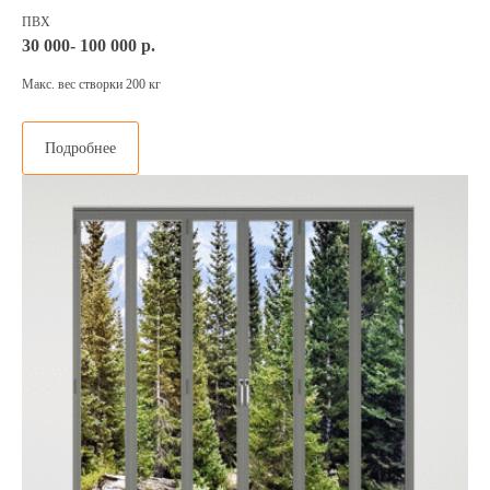
ПВХ
30 000- 100 000 р.
Макс. вес створки 200 кг
Подробнее
Подберём
портальные двери
под ваш бюджет
Расскажите о своем
помещении, а также ваши
пожелания и мы подберем вам
портальные двери и
сориентируем по стоимости
Номер для связи