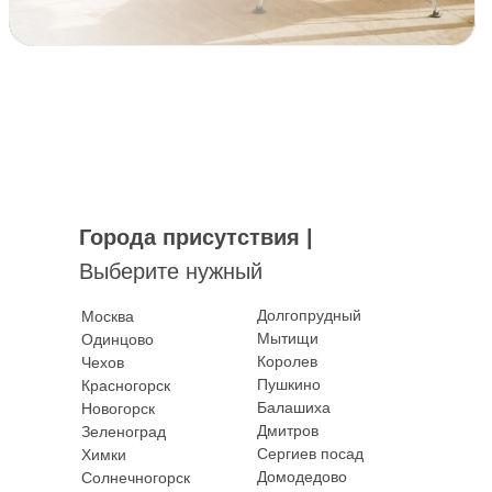
Приходите к нам в гости
Пожалуйста, перед визитом предупредите
нас о посещении
Города присутствия |
Выберите нужный
Долгопрудный
Москва
Мытищи
Одинцово
Королев
Чехов
Пушкино
Красногорск
Балашиха
Новогорск
Дмитров
Зеленоград
Сергиев посад
Химки
Шоурум
Домодедово
Солнечногорск