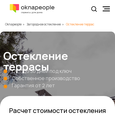
Oknapeople
»
Загородное остекление
»
Остекление террас
Остекление
террасы
От 7 до 30 дней под ключ
Собственное производство
Гарантия от 2 лет
Расчет стоимости остекления
террасы по вашим размерам
Номер для связи
+7