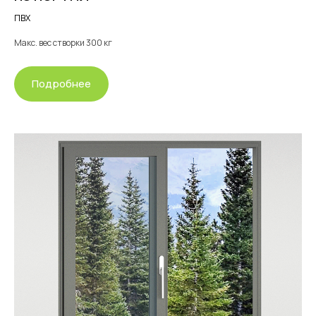
vo-zavod.ru в виде sms, email рассылки
ПВХ
Макс. вес створки 300 кг
Отправить заявку
Подробнее
Остекление
веранды и террасы
Остекление веранды и террасы
может быть выполнено из
алюминиевого, пластикового