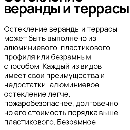
Виды
остекления
террас