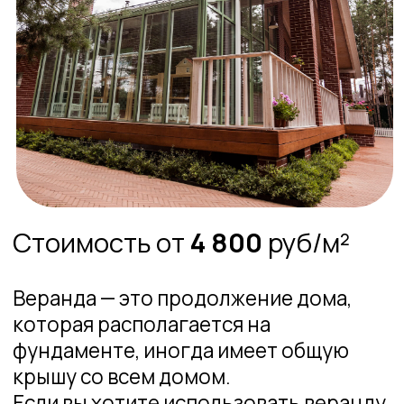
уже почти 18 лет. За это время мы
приобрели колоссальный опыт .
Введите телефон – и в течение
10 минут наши менеджеры
перезвонят и сориентируют как
по стоимости, так и по любым
другим деталям.
Номер для связи
+7
Нажимая на кнопку, я даю свое согласие на
обработку персональных данных и соглашаюсь с
условиями политики конфиденциальности
Я согласен на получение информации от vo-
zavod.ru в виде sms, email рассылки