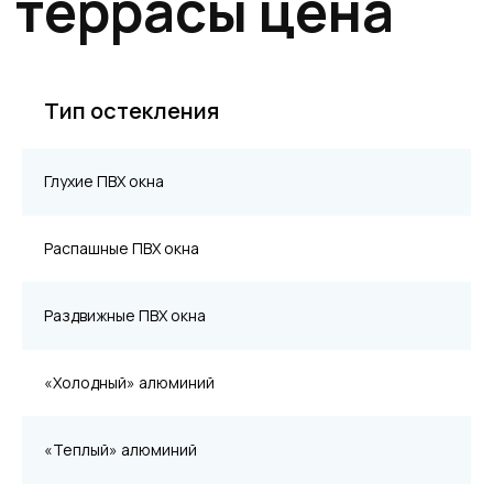
Холодное
Как правило, данный вид
остекления выполняется
алюминиевыми рамами с
однокамерными и
Тип остекления
двухкамерными
стеклопакетами, без
терморазрывов.
Глухие ПВХ окна
Используются в
неотапливаемых помещениях
без особых требований к
Распашные ПВХ окна
теплоизоляционным
характеристикам.
Раздвижные ПВХ окна
«Холодный» алюминий
низкая
Минимальная
Надежно
стоимость
нагрузка
«Теплый» алюминий