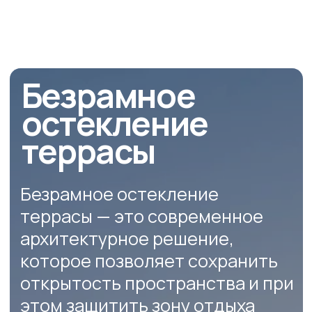
Современные системы
остекления защищают от дождя,
ветра, пыли и холода, позволяя
превратить террасу в уютную
зону отдыха или дополнительное
жилое пространство. Варианты
остекления бывают
раздвижными, распашными,
безрамными и теплыми — выбор
зависит от ваших задач
и архитектурных особенностей
дома.
Компания Oknapeople
профессионально занимается
остеклением террас
в загородных домах в Москве
и области. Мы предлагаем
индивидуальные решения «под
ключ» — от замера