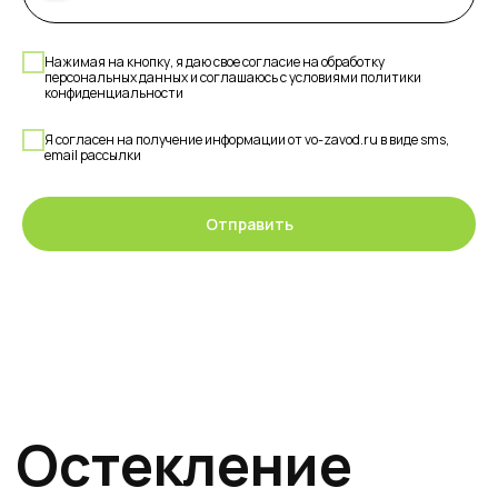
Нажимая на кнопку, я даю свое согласие на обработку
персональных данных и соглашаюсь с условиями политики
конфиденциальности
Я согласен на получение информации от vo-zavod.ru в виде sms,
Алюминиевое
email рассылки
остекление
террасы
Отправить
В зависимости от назначения
остекляемой террасы, предлагаем
теплый и холодный вариант
остекления.