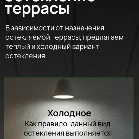
Премиальное
Высокая
Долгкий срок
решение
теплоизоляция
службы
Остекление
террасы
раздвижными
конструкциями