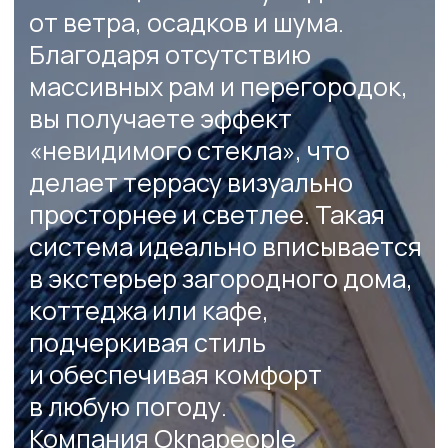
и проектирования до установки
и сервиса. Используем только
проверенные материалы:
алюминиевые и ПВХ-профили,
многослойные стеклопакеты,
надежную фурнитуру. Закажите
бесплатную консультацию
и узнайте, как превратить
террасу в комфортное
пространство для всей семьи
в любое время года.