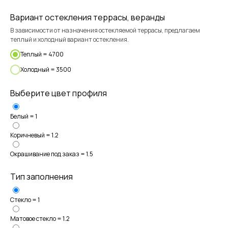
Вариант остекления террасы, веранды
В зависимости от назначения остекляемой террасы, предлагаем
теплый и холодный вариант остекления.
Теплый = 4700
Холодный = 3500
Выберите цвет профиля
Белый = 1
Коричневый = 1.2
Окрашивание под заказ = 1.5
Тип заполнения
Стекло = 1
Остекление
Матовое стекло = 1.2