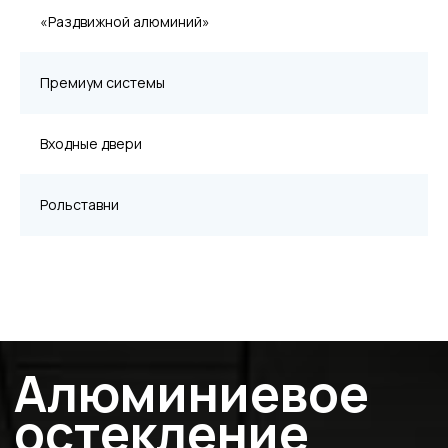
«Раздвижной алюминий»
Премиум системы
Входные двери
Теплое
Теплое остекление
Рольставни
подразумевает использование
многокамерного
термоизолированного профиля,
с прозрачным заполнением
энергосберегающими
однокамерными и
двухкамерными
стеклопакетами.