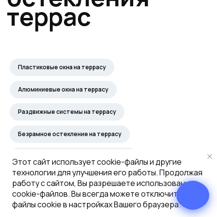
Пластиковые окна на террасу
Алюминиевые окна на террасу
Max
Раздвижные системы на террасу
Безрамное остекление на террасу
Складные двери Гармошка на террасу
Этот сайт использует cookie-файлы и другие
технологии для улучшения его работы. Продолжая
Входные двери на террасу
работу с сайтом, Вы разрешаете использование
cookie-файлов. Вы всегда можете отключить
Москва
Панорамные двери на террасу
файлы cookie в настройках Вашего браузера.