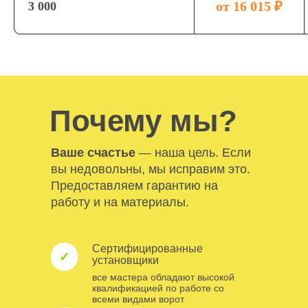
достаточно популярны уже долгое
от 16 015 ₽
3 000
время — они достаточно практичны,
надежны и недорогие. Ручные
распашные ворота обладают
эстетичным внешним видом, актуальны
и подойдут под любой стиль. Ворота
состоят из металлического каркаса,
сэндвич-панелей, листового профиля
Почему мы?
или металла.
Ваше счастье
— наша цель. Если
вы недовольны, мы исправим это.
Предоставляем гарантию на
работу и на материалы.
Сертифицированные
✓
установщики
все мастера обладают высокой
квалификацией по работе со
всеми видами ворот