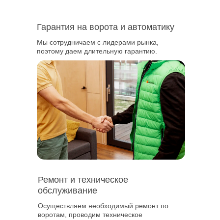
стоимости
Гарантия на ворота и автоматику
Номер для связи
Мы сотрудничаем с лидерами рынка,
+7
поэтому даем длительную гарантию.
Нажимая на кнопку, я даю свое согласие
на обработку персональных данных и
соглашаюсь с условиями политики
конфиденциальности
Я согласен на получение информации от
vo-zavod.ru в виде sms, email рассылки
Отправить заявку
Ремонт и техническое
обслуживание
Осуществляем необходимый ремонт по
воротам, проводим техническое