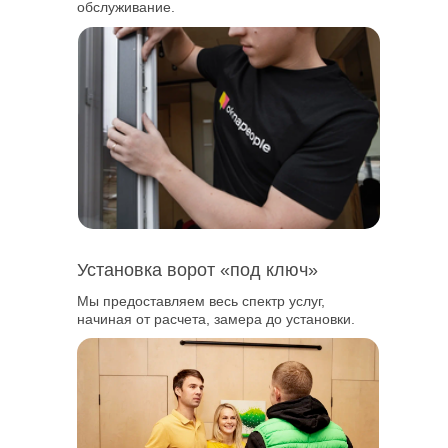
обслуживание.
Москва
Товары и услуги для вашего дома с
профессиональной установкой от Oknapeople
Отдел продаж
+7(495) 291-70-63
Установка ворот
«под ключ»
Мы предоставляем весь спектр услуг,
начиная от расчета, замера до установки.
Приходите к нам в гости
Пожалуйста, перед визитом предупредите
нас о посещении