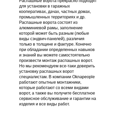
Распашные ворота прекрасно подходят
для установки в гаражных
кооперативах, дачах, частных домах,
промышленных территориях и др.
Распашные ворота состоят из
алюминиевой рамы, заполнение
которой может быть разным (любые
виды сэндвич-панелей), различия
только в толщине и фактуре. Конечно
при обладании определенных навыков
и знаний вы можете самостоятельно
произвести монтаж распашных ворот.
Но мы рекомендуем все-таки доверить
установку распашных ворот
специалистам. В компании Oknapeople
Подберём ворота
работают опытные монтажники,
под ваш бюджет
которые работают со всеми видами
ворот, а также вы получите бесплатное
сервисное обслуживание и гарантии на
Расскажите о своем
изделия и все виды работ.
пожеланиях и мы подберем вам
ворота и сориентируем по