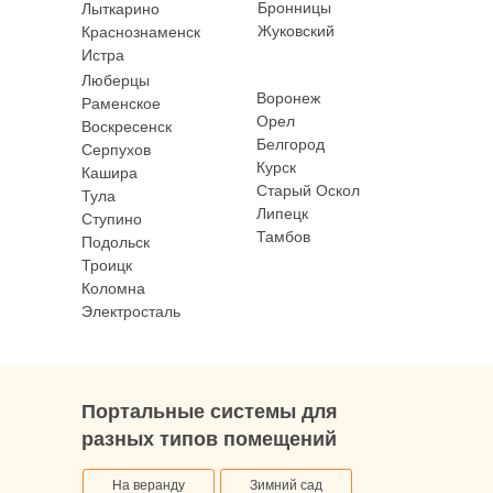
Бронницы
Лыткарино
Жуковский
Краснознаменск
Истра
Люберцы
Воронеж
Раменское
Орел
Воскресенск
Белгород
Серпухов
Курск
Кашира
Старый Оскол
Тула
Липецк
Ступино
Тамбов
Шоурум
Подольск
Троицк
Москва, Нижняя Красносельская 35, стр.3
Коломна
Режим работы: Пн-Пт с 9:00 до 18:00,
Электросталь
Сб с 9:00 до 15:00, Вс – выходной
Написать в WhatsApp
Портальные системы для
разных типов помещений
privet@oknapeople.ru
На веранду
Зимний сад