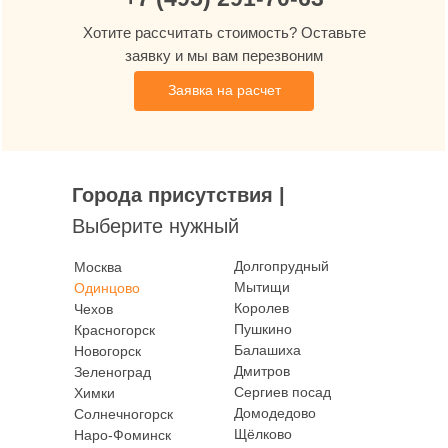
Хотите рассчитать стоимость? Оставьте
заявку и мы вам перезвоним
Заявка на расчет
Москва
Товары и услуги для вашего дома с
профессиональной установкой от Oknapeople
Города присутствия |
Отдел продаж
Выберите нужный
+7(495) 291-70-63
Долгопрудный
Москва
Мытищи
Одинцово
Королев
Чехов
Пушкино
Красногорск
Балашиха
Новогорск
Приходите к нам в гости
Дмитров
Зеленоград
Сергиев посад
Химки
Пожалуйста, перед визитом предупредите
нас о посещении
Домодедово
Солнечногорск
Щёлково
Наро-Фоминск