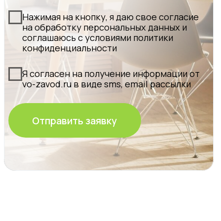
Политика конфиденциальности и обработки
персональных данных
Гарантия и доставка
Представленные на сайте материалы и условия
носят исключительно информационный характер
и не являются публичной офертой, определяемой
положениями ст. 437 Гражданского кодекса РФ.
Для получения подробной информации о
продуктах, услугах и их стоимости обращайтесь к
нашим специалистам.
© Oknapeople, 2017-2025
Разработка и продвижение