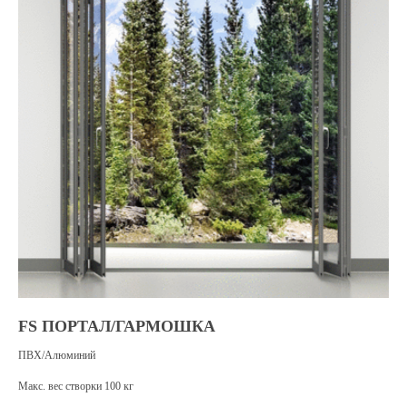
FS ПОРТАЛ/ГАРМОШКА
Подберём
ПВХ/Алюминий
портальные двери
Макс. вес створки 100 кг
под ваш бюджет