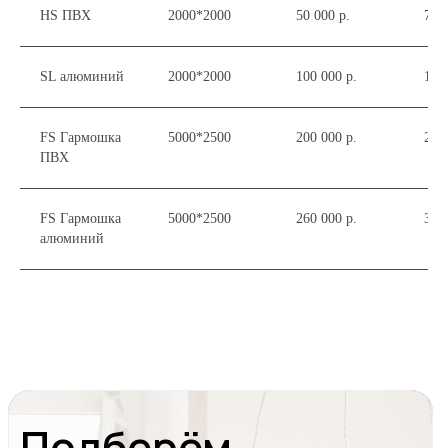
HS ПВХ
2000*2000
50 000 р.
70 0
Отдел продаж
+7(495) 291-70-63
SL алюминий
2000*2000
100 000 р.
160
FS Гармошка
5000*2500
200 000 р.
250
ПВХ
Приходите к нам в гости
FS Гармошка
5000*2500
260 000 р.
300
Пожалуйста, перед визитом предупредите
алюминий
нас о посещении