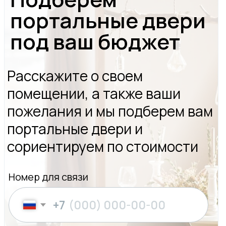
Шоурум
Москва, Нижняя Красносельская 35, стр.3
Режим работы: Пн-Пт с 9:00 до 18:00,
Сб с 9:00 до 15:00, Вс – выходной
Написать в WhatsApp
privet@oknapeople.ru