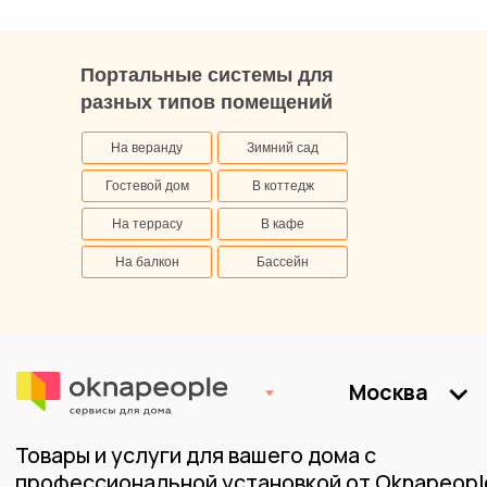
Портальные системы для
разных типов помещений
На веранду
Зимний сад
Гостевой дом
В коттедж
На террасу
В кафе
На балкон
Бассейн