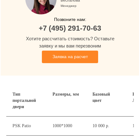
Беспалова
Менеджер
Позвоните нам:
+7 (495) 291-70-63
Хотите рассчитать стоимость? Оставьте
заявку и мы вам перезвоним
Заявка на расчет
Тип
Размеры, мм
Базовый
Пок
портальной
цвет
Ла
двери
Москва
PSK Patio
1000*1000
10 000 р.
15 0
Товары и услуги для вашего дома с
профессиональной установкой от Oknapeople