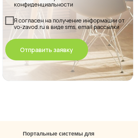
Политика конфиденциальности и обработки
персональных данных
Гарантия и доставка
Представленные на сайте материалы и условия
носят исключительно информационный характер
и не являются публичной офертой, определяемой
положениями ст. 437 Гражданского кодекса РФ.
Для получения подробной информации о
продуктах, услугах и их стоимости обращайтесь к
нашим специалистам.
© Oknapeople, 2017-2025
Разработка и продвижение
Портальные системы для