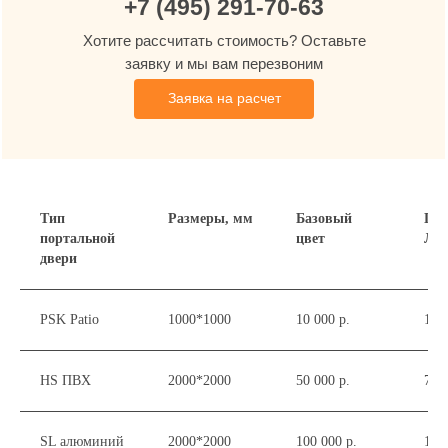
+7 (495) 291-70-63
Хотите рассчитать стоимость? Оставьте
заявку и мы вам перезвоним
Заявка на расчет
Тип
Размеры, мм
Базовый
Пок
портальной
цвет
Ла
двери
PSK Patio
1000*1000
10 000 р.
15 0
Москва
Товары и услуги для вашего дома с
HS ПВХ
2000*2000
50 000 р.
70 0
профессиональной установкой от Oknapeople
Отдел продаж
SL алюминий
2000*2000
100 000 р.
160