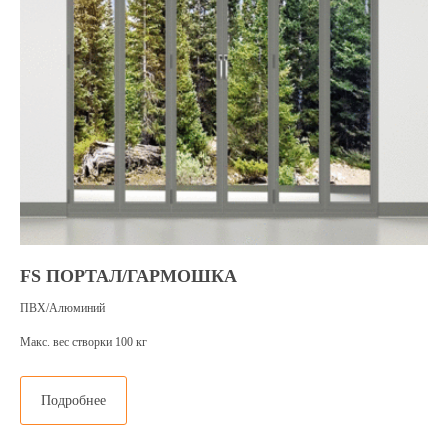
FS ПОРТАЛ/ГАРМОШКА
ПВХ/Алюминий
Подберём
портальные двери
Макс. вес створки 100 кг
под ваш бюджет
Подробнее
Расскажите о своем