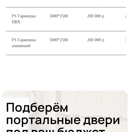
+7(495) 291-70-63
FS Гармошка
5000*2500
200 000 р.
250
ПВХ
Приходите к нам в гости
FS Гармошка
5000*2500
260 000 р.
300
алюминий
Пожалуйста, перед визитом предупредите
нас о посещении
Шоурум