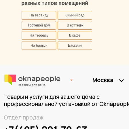
разных типов помещений
На веранду
Зимний сад
Гостевой дом
В коттедж
На террасу
В кафе
На балкон
Бассейн