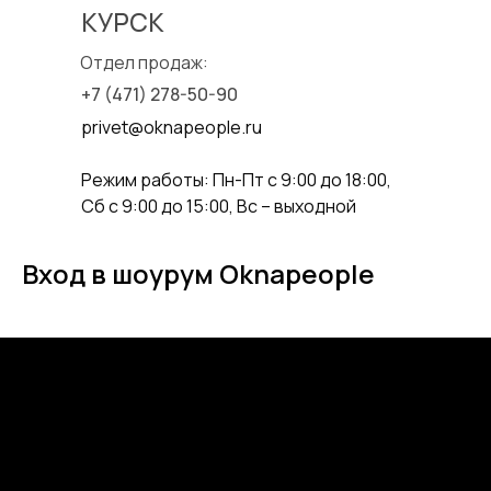
КУРСК
Пожалуйста, перед визитом предупредите
нас о посещении
Отдел продаж:
+7 (471) 278-50-90
privet@oknapeople.ru
Режим работы: Пн-Пт с 9:00 до 18:00,
Сб с 9:00 до 15:00, Вс – выходной
Вход в шоурум Oknapeople
Шоурум
Москва, Нижняя Красносельская 35, стр.3
Режим работы: Пн-Пт с 9:00 до 18:00,
Сб с 9:00 до 15:00, Вс – выходной
Написать в WhatsApp